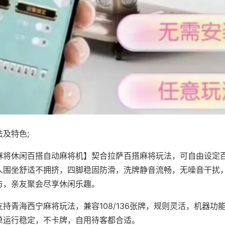
及特色;
麻将休闲百搭自动麻将机】契合拉萨百搭麻将玩法，可自由设定
人围坐舒适不拥挤，四脚稳固防滑，洗牌静音流畅，无噪音干扰
与，亲友聚会尽享休闲乐趣。
持青海西宁麻将玩法，兼容108/136张牌，规则灵活，机器功
单运行稳定，不卡牌，自用待客都合适。