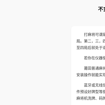
不
打麻将可谓
局。第二，三，
至四局后就处于
若你在仪器使
莆田普通麻
安装操作就能实
蓝牙或无线
件预设好牌型等
麻将机洗牌、码