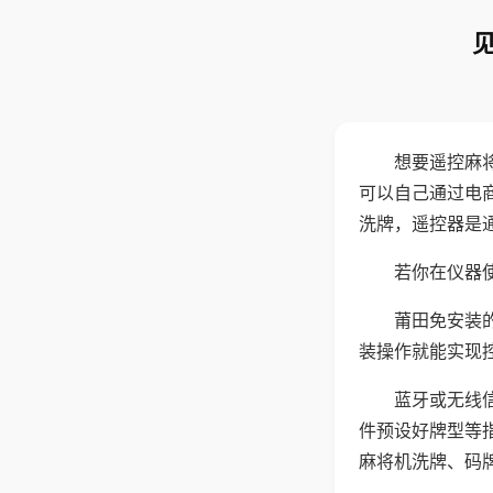
想要遥控麻
可以自己通过电
洗牌，遥控器是
若你在仪器使
莆田免安装
装操作就能实现
蓝牙或无线
件预设好牌型等
麻将机洗牌、码