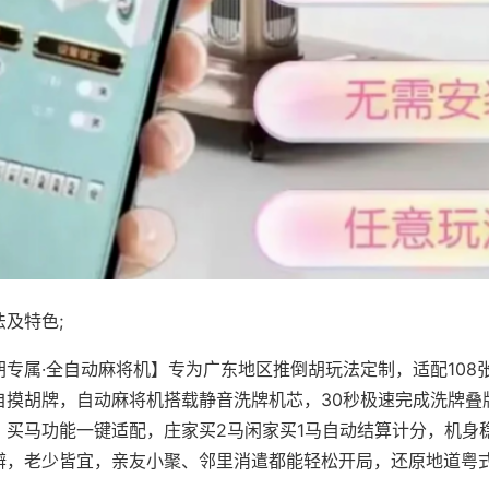
及特色;
胡专属·全自动麻将机】专为广东地区推倒胡玩法定制，适配108
自摸胡牌，自动麻将机搭载静音洗牌机芯，30秒极速完成洗牌叠
、买马功能一键适配，庄家买2马闲家买1马自动结算计分，机身
辨，老少皆宜，亲友小聚、邻里消遣都能轻松开局，还原地道粤