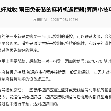
见好就收!莆田免安装的麻将机遥控器(算牌小技巧
发布时间：2026年08月07日
将的第一步就是要购买一台可以控制的遥控，可以联系客服，会
商平台购买。遥控是通过主板来控制麻将牌的磁性，和骰子的磁
通过你预先编好的程序。
用上需要帮助，想获取一对一指导，添加微信号; sdf6770 随时
的麻将机遥控器;普通麻将机程序控牌器一般是指通过一些无需对
控制麻将牌功能的设备或工具。
信号控制原理：一些智能控牌器通过蓝牙或无线信号与手机等设
指令，发送信号给控牌器，控牌器接收到信号后驱动内部微型电
牌过程中进行干预，达到控牌目的。