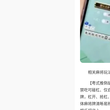
相关麻将玩法
【粤式推倒
禁吃可碰杠、仅
牌，杠开、抢杠
体麻将牌清晰易