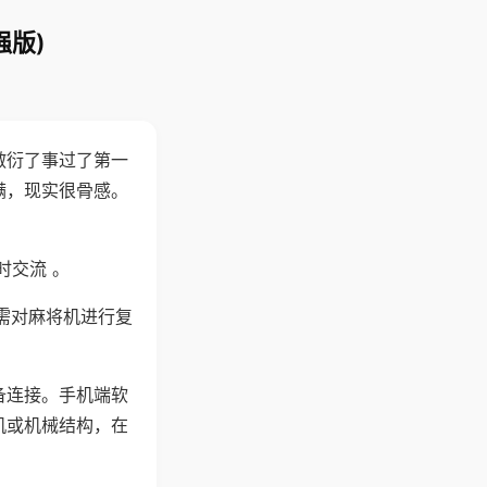
强版)
敷衍了事过了第一
满，现实很骨感。
时交流 。
需对麻将机进行复
备连接。手机端软
机或机械结构，在