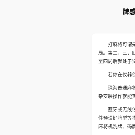
牌感
打麻将可谓
局。第二，三，
至四局后就处于
若你在仪器使
珠海普通麻
杂安装操作就能
蓝牙或无线
件预设好牌型等
麻将机洗牌、码