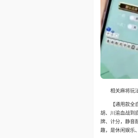
相关麻将玩法
【通用款全
胡、川渝血战到
牌、计分，静音
趣，是休闲娱乐