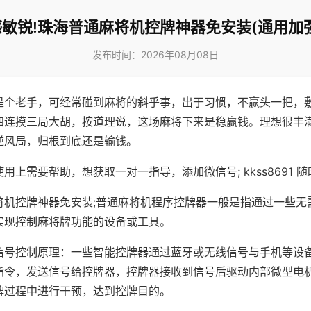
敏锐!珠海普通麻将机控牌神器免安装(通用加
发布时间：2026年08月08日
是个老手，可经常碰到麻将的斜乎事，出于习惯，不赢头一把，
四连摸三局大胡，按道理说，这场麻将下来是稳赢钱。理想很丰
逆风局，归根到底还是输钱。
用上需要帮助，想获取一对一指导，添加微信号; kkss8691 随
将机控牌神器免安装;普通麻将机程序控牌器一般是指通过一些无
实现控制麻将牌功能的设备或工具。
信号控制原理：一些智能控牌器通过蓝牙或无线信号与手机等设
指令，发送信号给控牌器，控牌器接收到信号后驱动内部微型电
牌过程中进行干预，达到控牌目的。