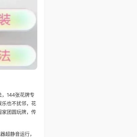
，144张花牌专
娱乐也不扰邻，花
阖家团圆玩牌，传
机器超静音运行，