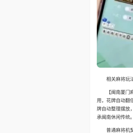
相关麻将玩法
【闽南厦门
用，花牌自动翻
牌自动整理摆放
承闽南休闲传统
普通麻将机