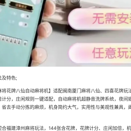
及特色;
麻将花牌八仙自动麻将机】适配闽南厦门麻将八仙、四喜花牌玩法
倍计分，庄闲规则一键适配，自动麻将机超静音洗牌系统，夜间
，省去手动分拣的麻烦，机身简约大气，实用性与美观性兼具，
。
契合福建漳州麻将玩法，144张含花牌，花牌计分、庄闲加倍，