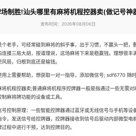
牌场制胜!汕头哪里有麻将机程控器卖(做记号神器
发布时间：2026年08月06日
是个老手，可经常碰到麻将的斜乎事，出于习惯，不赢头一把，
四连摸三局大胡，按道理说，这场麻将下来是稳赢钱。理想很丰
逆风局，归根到底还是输钱。
用上需要帮助，想获取一对一指导，添加微信号; sdf6770 随时
麻将机程控器卖;普通麻将机程序控牌器一般是指通过一些无需对
控制麻将牌功能的设备或工具。
信号控制原理：一些智能控牌器通过蓝牙或无线信号与手机等设
指令，发送信号给控牌器，控牌器接收到信号后驱动内部微型电
牌过程中进行干预，达到控牌目的。