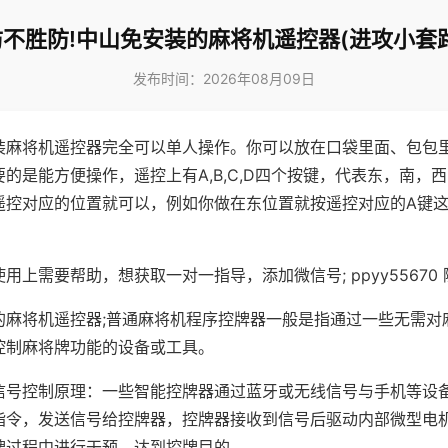
防不胜防!中山免安装的麻将机遥控器(进攻小套路
发布时间：2026年08月09日
装麻将机遥控器完全可以单人操作。你可以放在口袋里面、包包
的是能方便操作，遥控上有A,B,C,D四个按键，代表东，南，
遥控对应的位置就可以，例如你做在东位置就按遥控对应的A键
。
用上需要帮助，想获取一对一指导，添加微信号; ppyy55670 
的麻将机遥控器;普通麻将机程序控牌器一般是指通过一些无需对
控制麻将牌功能的设备或工具。
信号控制原理：一些智能控牌器通过蓝牙或无线信号与手机等设
指令，发送信号给控牌器，控牌器接收到信号后驱动内部微型电
牌过程中进行干预，达到控牌目的。