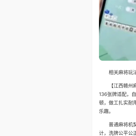
相关麻将玩法
【江西赣州
136张牌适配
顿，做工扎实耐
乐趣。
普通麻将机
计，洗牌公平公