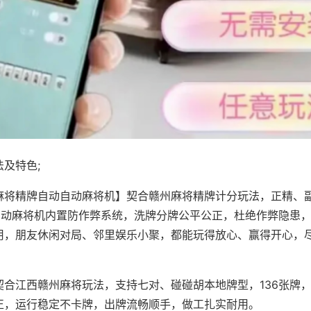
及特色;
麻将精牌自动自动麻将机】契合赣州麻将精牌计分玩法，正精、
，自动麻将机内置防作弊系统，洗牌分牌公平公正，杜绝作弊隐患
用，朋友休闲对局、邻里娱乐小聚，都能玩得放心、赢得开心，
契合江西赣州麻将玩法，支持七对、碰碰胡本地牌型，136张牌
正，运行稳定不卡牌，出牌流畅顺手，做工扎实耐用。