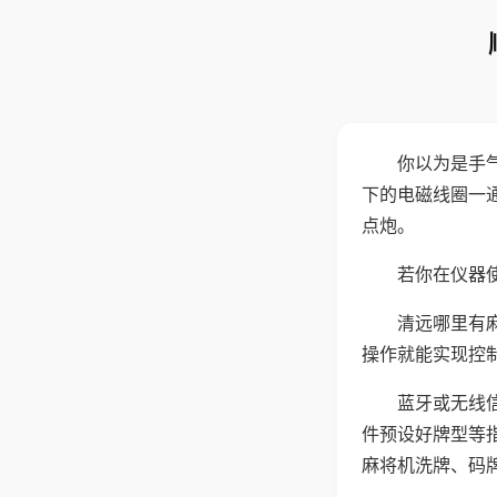
你以为是手
下的电磁线圈一
点炮。
若你在仪器使
清远哪里有
操作就能实现控
蓝牙或无线
件预设好牌型等
麻将机洗牌、码