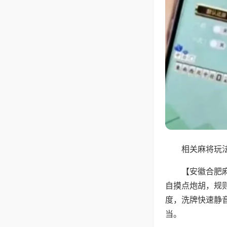
相关麻将玩法
【安徽合肥
自摸点炮胡，规
度，洗牌快速静
当。