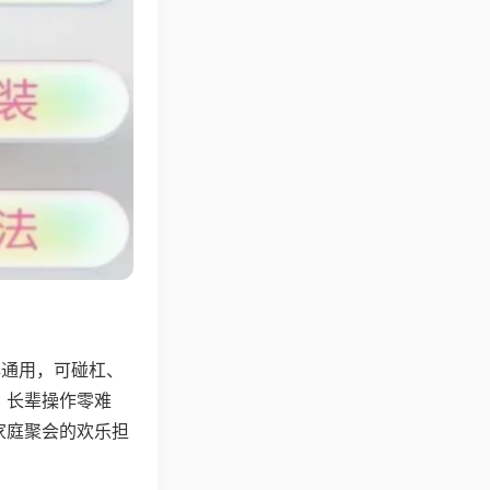
牌通用，可碰杠、
，长辈操作零难
家庭聚会的欢乐担