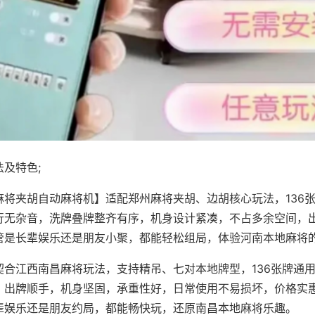
及特色;
麻将夹胡自动麻将机】适配郑州麻将夹胡、边胡核心玩法，136
行无杂音，洗牌叠牌整齐有序，机身设计紧凑，不占多余空间，
管是长辈娱乐还是朋友小聚，都能轻松组局，体验河南本地麻将
契合江西南昌麻将玩法，支持精吊、七对本地牌型，136张牌通
，出牌顺手，机身坚固，承重性好，日常使用不易损坏，价格实
辈娱乐还是朋友约局，都能畅快玩，还原南昌本地麻将乐趣。