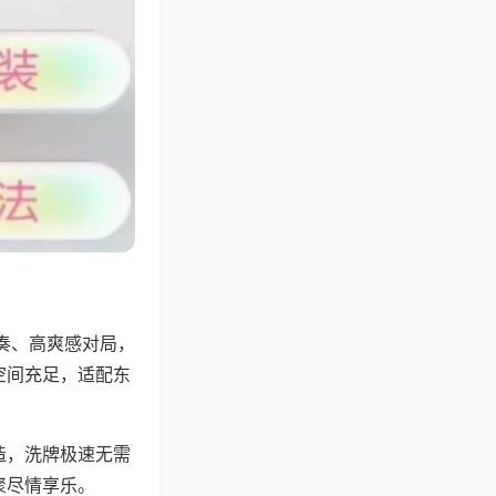
奏、高爽感对局，
空间充足，适配东
。
造，洗牌极速无需
聚尽情享乐。