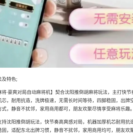
及特色;
麻将·豪爽对局自动麻将机】契合沈阳推倒胡麻将玩法，主打快节
机芯，耐用抗造，洗牌极速，无需长时间等待，四脚稳固，出牌
方式，静音不扰邻，家用商用都可，朋友欢聚尽情享受麻将乐趣
支持沈阳推倒胡玩法，快节奏高爽感对局，机器加厚机芯耐用抗
稳固，适配东北出牌习惯，静音不扰邻，家用商用均可，朋友欢