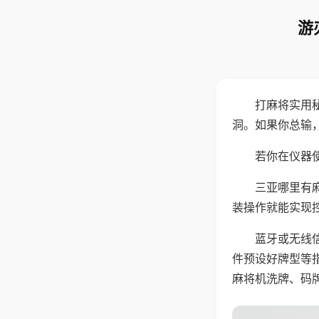
游
打麻将实用
洞。如果你总输
若你在仪器使
三亚哪里有
装操作就能实现
蓝牙或无线
件预设好牌型等
麻将机洗牌、码