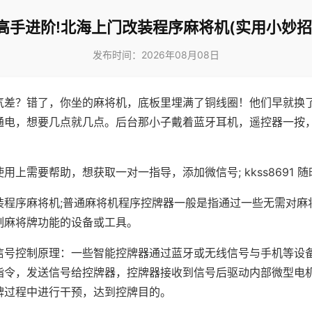
高手进阶!北海上门改装程序麻将机(实用小妙招
发布时间：2026年08月08日
气差？错了，你坐的麻将机，底板里埋满了铜线圈！他们早就换
通电，想要几点就几点。后台那小子戴着蓝牙耳机，遥控器一按
用上需要帮助，想获取一对一指导，添加微信号; kkss8691 随
装程序麻将机;普通麻将机程序控牌器一般是指通过一些无需对麻
制麻将牌功能的设备或工具。
信号控制原理：一些智能控牌器通过蓝牙或无线信号与手机等设
指令，发送信号给控牌器，控牌器接收到信号后驱动内部微型电
牌过程中进行干预，达到控牌目的。