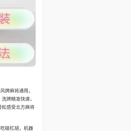
带风牌麻将通用，
，洗牌精准快速，
轻松感受北方麻将
可吃碰杠胡，机器