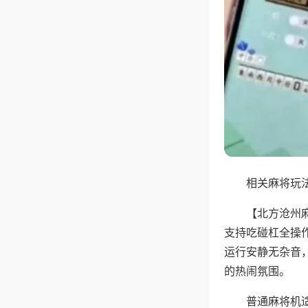
相关麻将玩法
【北方沧州
支持吃碰杠全操
运行安静无杂音
的热闹氛围。
普通麻将机