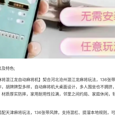
及特色;
麻将混江龙自动麻将机】契合河北沧州混江龙麻将玩法，136张
作，胡牌牌型多样，自动麻将机大桌面设计，多人围坐也不拥挤
，材质厚实防摔，家用耐用性拉满，邻里之间约局、家庭休闲，
适配天津麻将玩法，136张带风牌，支持混杠、提溜本地规则，