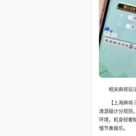
相关麻将玩法
【上海麻将
清混碰计分规则
环境，机身轻奢
慢节奏娱乐。