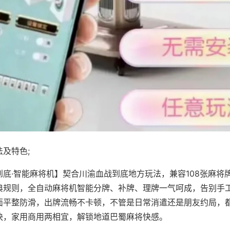
及特色;
到底·智能麻将机】契合川渝血战到底地方玩法，兼容108张麻将
典规则，全自动麻将机智能分牌、补牌、理牌一气呵成，告别手
面平整防滑，出牌流畅不卡顿，不管是日常消遣还是朋友约局，
快，家用商用两相宜，解锁地道巴蜀麻将快感。