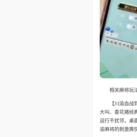
相关麻将玩法
【川渝血战
大叫、查花猪经
运行不扰邻，桌
渝麻将的刺激爽