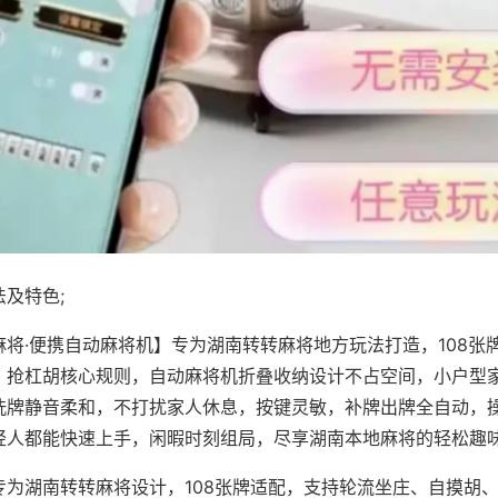
及特色;
麻将·便携自动麻将机】专为湖南转转麻将地方玩法打造，108张
、抢杠胡核心规则，自动麻将机折叠收纳设计不占空间，小户型
洗牌静音柔和，不打扰家人休息，按键灵敏，补牌出牌全自动，
轻人都能快速上手，闲暇时刻组局，尽享湖南本地麻将的轻松趣
专为湖南转转麻将设计，108张牌适配，支持轮流坐庄、自摸胡