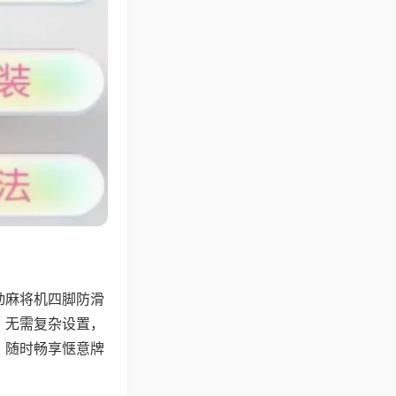
动麻将机四脚防滑
，无需复杂设置，
，随时畅享惬意牌