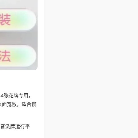
44张花牌专用，
桌面宽敞，适合慢
静音洗牌运行平