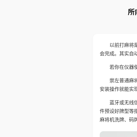
所
以前打麻将
会完成。其实自
若你在仪器使
崇左普通麻
安装操作就能实
蓝牙或无线
件预设好牌型等
麻将机洗牌、码