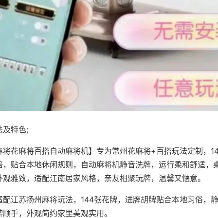
及特色;
麻将花麻将百搭自动麻将机】专为常州花麻将+百搭玩法定制，1
倍，贴合本地休闲规则，自动麻将机静音洗牌，运行柔和舒适，
外观雅致，适配江南居家风格，亲友相聚玩牌，温馨又惬意。
适配江苏扬州麻将玩法，144张花牌，进牌胡牌贴合本地习俗，
牌顺手，外观简约家里美观实用。