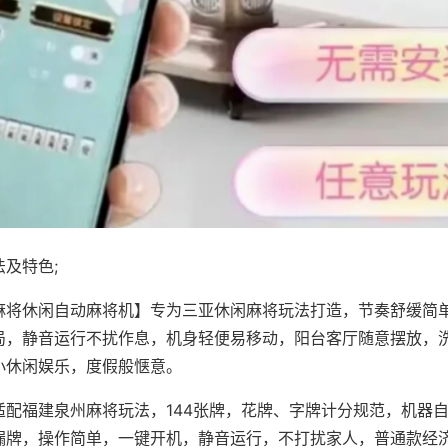
及特色;
麻将休闲自动麻将机】专为三亚休闲麻将玩法打造，节奏舒缓简
局，静音运行不扰作息，机身轻便易移动，阳台客厅随意摆放，
小休闲娱乐，度假般惬意。
适配福建泉州麻将玩法，144张牌，花牌、字牌计分规范，机器
漏牌，操作简单，一键开机，静音运行，不打扰家人，普通款经