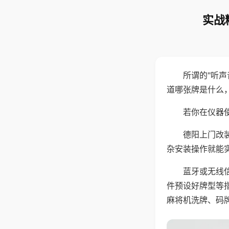
实战
所谓的"听
道哪张牌是什么
若你在仪器使
德阳上门改
杂安装操作就能
蓝牙或无线
件预设好牌型等
麻将机洗牌、码