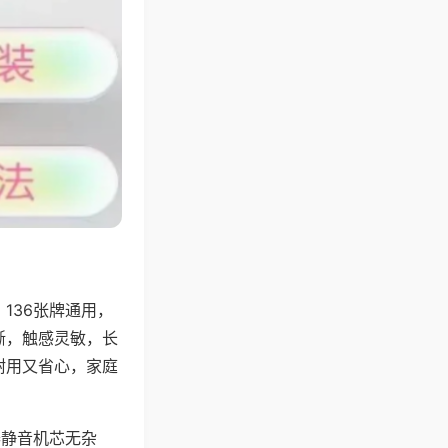
136张牌通用，
晰，触感灵敏，长
耐用又省心，家庭
器静音机芯无杂