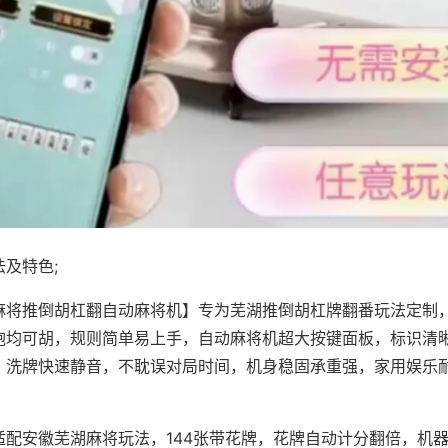
及特色;
麻将推倒胡杠翻自动麻将机】专为芜湖推倒胡杠牌翻番玩法定制，
炮均可胡，规则简单易上手，自动麻将机超大按键面板，标识清
，洗牌快速静音，不耽误对局时间，机身稳固承重强，家用娱乐
。
适配安徽芜湖麻将玩法，144张带花牌，花牌自动计分翻倍，机