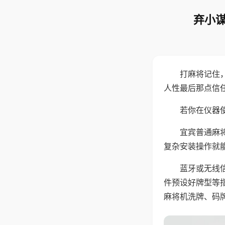
弃小谋
打麻将记住
人性最后那点信
若你在仪器使
宜宾普通麻
复杂安装操作就
蓝牙或无线
件预设好牌型等
麻将机洗牌、码