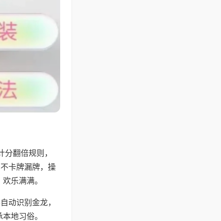
计分翻倍规则，
，不卡牌漏牌，操
，欢乐满满。
器自动识别金龙，
承本地习俗。