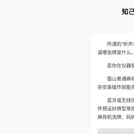
知己
所谓的"听
道哪张牌是什么
若你在仪器使
眉山普通麻
杂安装操作就能
蓝牙或无线
件预设好牌型等
麻将机洗牌、码