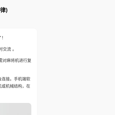
律)
了！
时交流 。
需对麻将机进行复
备连接。手机端软
机或机械结构，在