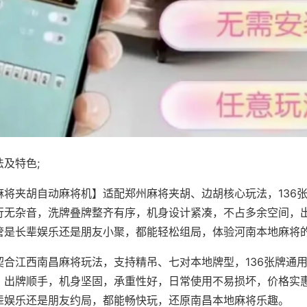
及特色;
麻将夹胡自动麻将机】适配郑州麻将夹胡、边胡核心玩法，136
行无杂音，洗牌叠牌整齐有序，机身设计紧凑，不占多余空间，
管是长辈娱乐还是朋友小聚，都能轻松组局，体验河南本地麻将
契合江西南昌麻将玩法，支持精吊、七对本地牌型，136张牌通
，出牌顺手，机身坚固，承重性好，日常使用不易损坏，价格实
辈娱乐还是朋友约局，都能畅快玩，还原南昌本地麻将乐趣。