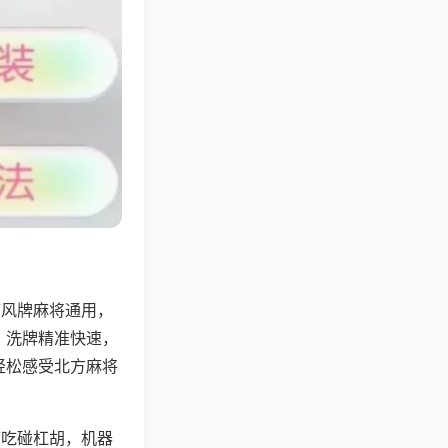
带风牌麻将通用，
，洗牌精准快速，
轻松感受北方麻将
可吃碰杠胡，机器