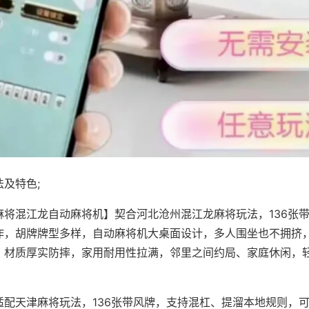
及特色;
麻将混江龙自动麻将机】契合河北沧州混江龙麻将玩法，136张
作，胡牌牌型多样，自动麻将机大桌面设计，多人围坐也不拥挤
，材质厚实防摔，家用耐用性拉满，邻里之间约局、家庭休闲，
适配天津麻将玩法，136张带风牌，支持混杠、提溜本地规则，