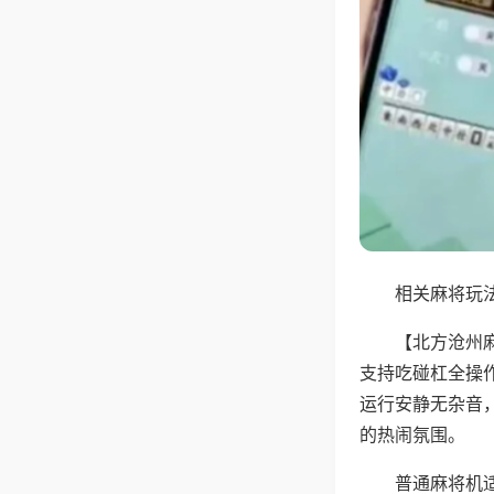
相关麻将玩法
【北方沧州
支持吃碰杠全操
运行安静无杂音
的热闹氛围。
普通麻将机