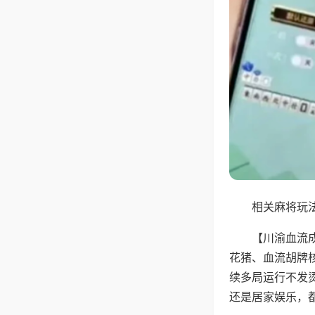
相关麻将玩法
【川渝血流
花猪、血流胡牌
续多局运行不发
还是居家娱乐，