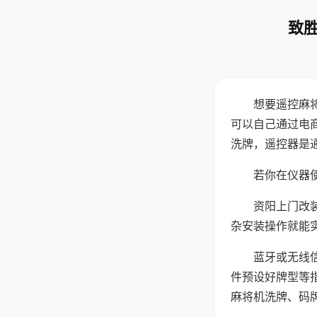
致胜
想要遥控麻
可以自己通过电
洗牌，遥控器是
若你在仪器使
资阳上门改
杂安装操作就能
蓝牙或无线
件预设好牌型等
麻将机洗牌、码