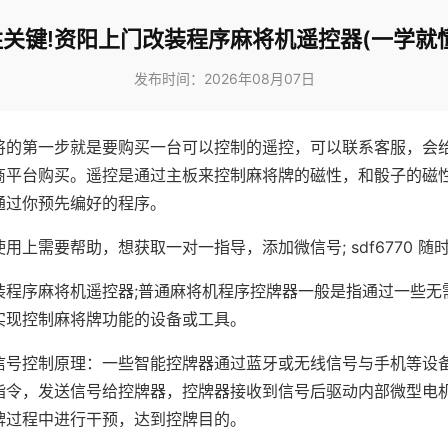
关键!资阳上门改装程序麻将机遥控器(一学就
发布时间：2026年08月07日
将的第一步就是要购买一台可以控制的遥控，可以联系客服，会
商平台购买。遥控是通过主板来控制麻将牌的磁性，和骰子的磁
通过你预先编好的程序。
用上需要帮助，想获取一对一指导，添加微信号; sdf6770 随时
装程序麻将机遥控器;普通麻将机程序控牌器一般是指通过一些无
实现控制麻将牌功能的设备或工具。
信号控制原理：一些智能控牌器通过蓝牙或无线信号与手机等设
指令，发送信号给控牌器，控牌器接收到信号后驱动内部微型电
牌过程中进行干预，达到控牌目的。