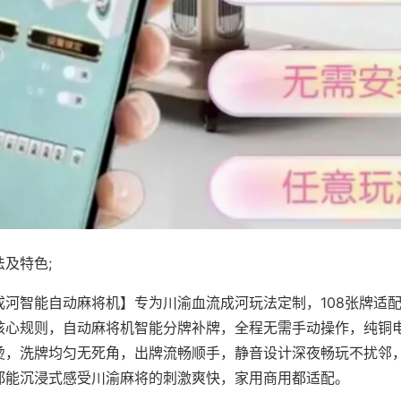
及特色;
成河智能自动麻将机】专为川渝血流成河玩法定制，108张牌适
核心规则，自动麻将机智能分牌补牌，全程无需手动操作，纯铜
烫，洗牌均匀无死角，出牌流畅顺手，静音设计深夜畅玩不扰邻
都能沉浸式感受川渝麻将的刺激爽快，家用商用都适配。