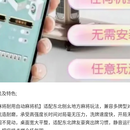
及特色;
麻将耐用自动麻将机】适配东北刨幺地方麻将玩法，兼容多牌型
抗造耐磨，承受高强度长时间对局毫无压力，洗牌速度快，开局
固不晃动，桌面宽大平整，适配东北牌友豪爽出牌习惯，静音运