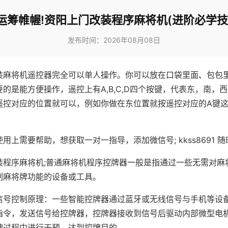
运筹帷幄!资阳上门改装程序麻将机(进阶必学技
发布时间：2026年08月08日
装麻将机遥控器完全可以单人操作。你可以放在口袋里面、包包
的是能方便操作，遥控上有A,B,C,D四个按键，代表东，南，
遥控对应的位置就可以，例如你做在东位置就按遥控对应的A键
。
用上需要帮助，想获取一对一指导，添加微信号; kkss8691 随
装程序麻将机;普通麻将机程序控牌器一般是指通过一些无需对麻
制麻将牌功能的设备或工具。
信号控制原理：一些智能控牌器通过蓝牙或无线信号与手机等设
指令，发送信号给控牌器，控牌器接收到信号后驱动内部微型电
牌过程中进行干预，达到控牌目的。