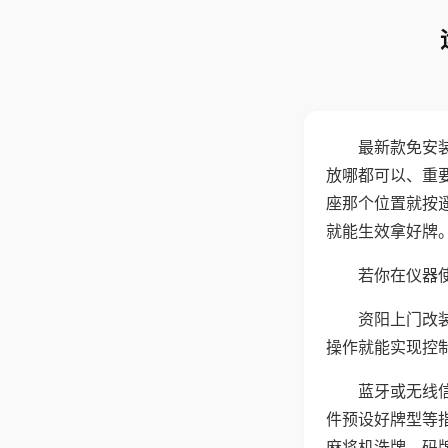
最新款免安
放哪都可以、重要
座那个位置就按
就能生效拿好牌
若你在仪器使
资阳上门改
操作就能实现控
蓝牙或无线
件预设好牌型等
麻将机洗牌、码