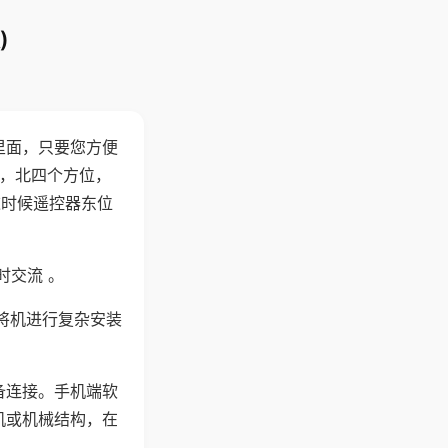
)
里面，只要您方便
西，北四个方位，
这时候遥控器东位
时交流 。
将机进行复杂安装
备连接。手机端软
机或机械结构，在