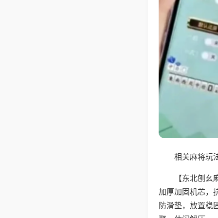
相关麻将玩法
【东北刨幺
加厚加固机芯，
防滑垫，放置稳