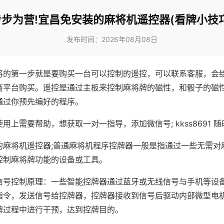
步步为营!宜昌免安装的麻将机遥控器(看牌小技巧
发布时间：2026年08月08日
将的第一步就是要购买一台可以控制的遥控，可以联系客服，会
商平台购买。遥控是通过主板来控制麻将牌的磁性，和骰子的磁
通过你预先编好的程序。
用上需要帮助，想获取一对一指导，添加微信号; kkss8691 随
的麻将机遥控器;普通麻将机程序控牌器一般是指通过一些无需对
控制麻将牌功能的设备或工具。
信号控制原理：一些智能控牌器通过蓝牙或无线信号与手机等设
指令，发送信号给控牌器，控牌器接收到信号后驱动内部微型电
牌过程中进行干预，达到控牌目的。