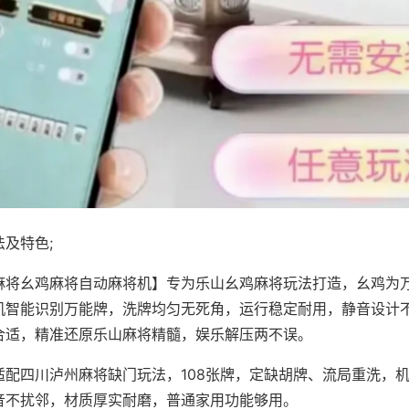
及特色;
麻将幺鸡麻将自动麻将机】专为乐山幺鸡麻将玩法打造，幺鸡为万
机智能识别万能牌，洗牌均匀无死角，运行稳定耐用，静音设计
合适，精准还原乐山麻将精髓，娱乐解压两不误。
适配四川泸州麻将缺门玩法，108张牌，定缺胡牌、流局重洗，
音不扰邻，材质厚实耐磨，普通家用功能够用。