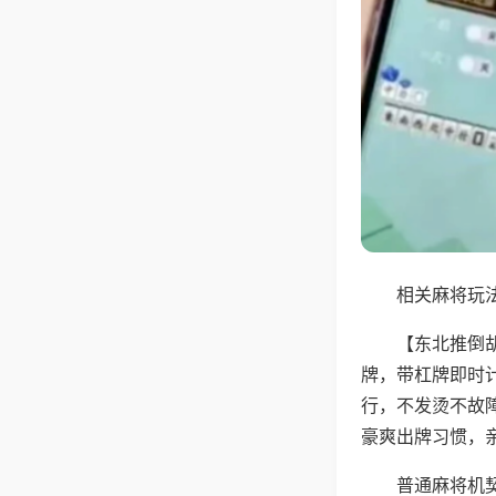
相关麻将玩法
【东北推倒
牌，带杠牌即时
行，不发烫不故
豪爽出牌习惯，
普通麻将机