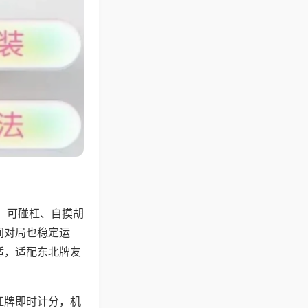
，可碰杠、自摸胡
间对局也稳定运
适，适配东北牌友
杠牌即时计分，机