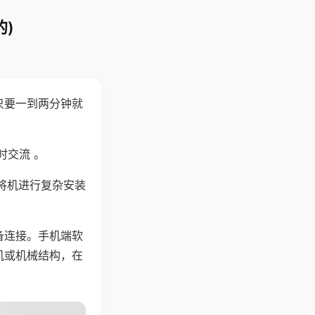
)
只要一到两分钟就
。
时交流 。
将机进行复杂安装
备连接。手机端软
机或机械结构，在