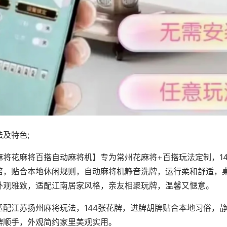
及特色;
麻将花麻将百搭自动麻将机】专为常州花麻将+百搭玩法定制，1
倍，贴合本地休闲规则，自动麻将机静音洗牌，运行柔和舒适，
外观雅致，适配江南居家风格，亲友相聚玩牌，温馨又惬意。
适配江苏扬州麻将玩法，144张花牌，进牌胡牌贴合本地习俗，
牌顺手，外观简约家里美观实用。