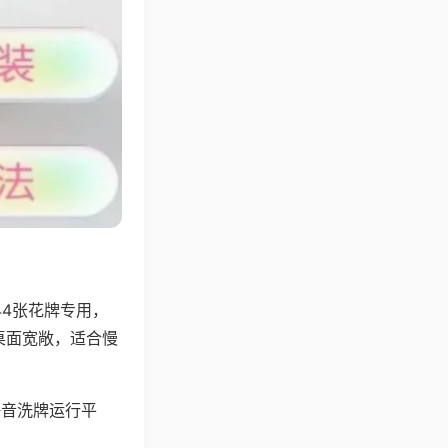
44张花牌专用，
桌面宽敞，适合慢
静音洗牌运行平