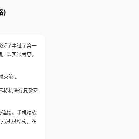
)
敷衍了事过了第一
满，现实很骨感。
时交流 。
麻将机进行复杂安
备连接。手机端软
机或机械结构，在