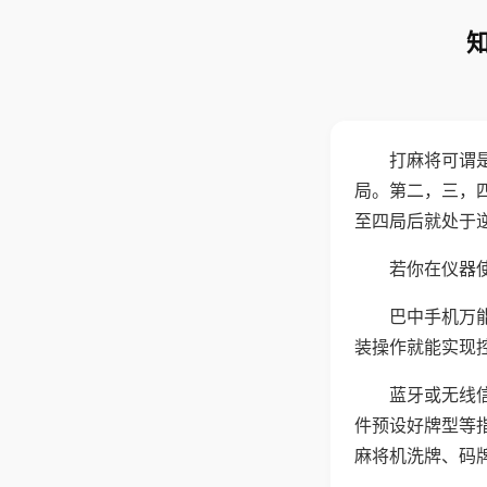
打麻将可谓
局。第二，三，
至四局后就处于
若你在仪器使
巴中手机万
装操作就能实现
蓝牙或无线
件预设好牌型等
麻将机洗牌、码