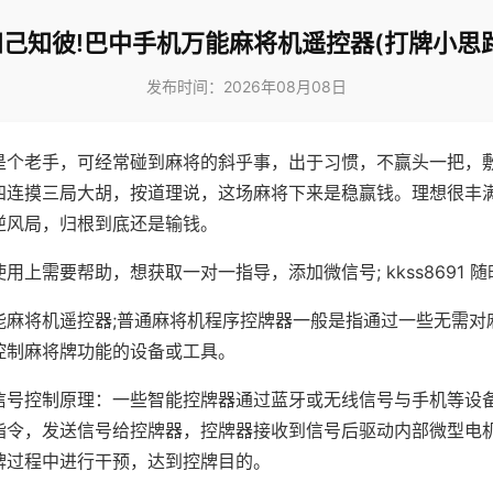
知己知彼!巴中手机万能麻将机遥控器(打牌小思路
发布时间：2026年08月08日
是个老手，可经常碰到麻将的斜乎事，出于习惯，不赢头一把，
四连摸三局大胡，按道理说，这场麻将下来是稳赢钱。理想很丰
逆风局，归根到底还是输钱。
用上需要帮助，想获取一对一指导，添加微信号; kkss8691 随
能麻将机遥控器;普通麻将机程序控牌器一般是指通过一些无需对
控制麻将牌功能的设备或工具。
信号控制原理：一些智能控牌器通过蓝牙或无线信号与手机等设
指令，发送信号给控牌器，控牌器接收到信号后驱动内部微型电
牌过程中进行干预，达到控牌目的。