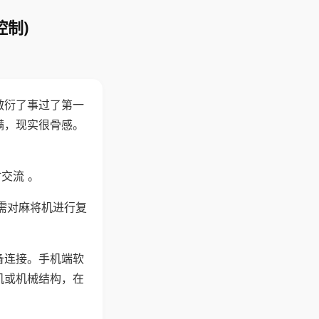
控制)
敷衍了事过了第一
满，现实很骨感。
交流 。
需对麻将机进行复
备连接。手机端软
机或机械结构，在