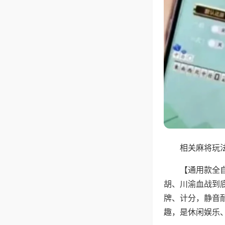
相关麻将玩法
【通用款全
胡、川渝血战到
牌、计分，静音
趣，是休闲娱乐