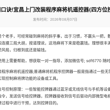
口诀!宜昌上门改装程序麻将机遥控器(四方位
发布时间：2026年08月07日
是个老手，可经常碰到麻将的斜乎事，出于习惯，不赢头一把，
四连摸三局大胡，按道理说，这场麻将下来是稳赢钱。理想很丰
逆风局，归根到底还是输钱。
用上需要帮助，想获取一对一指导，添加微信号; sdf6770 随时
装程序麻将机遥控器;普通麻将机程序控牌器一般是指通过一些无
实现控制麻将牌功能的设备或工具。
信号控制原理：一些智能控牌器通过蓝牙或无线信号与手机等设
指令，发送信号给控牌器，控牌器接收到信号后驱动内部微型电
牌过程中进行干预，达到控牌目的。