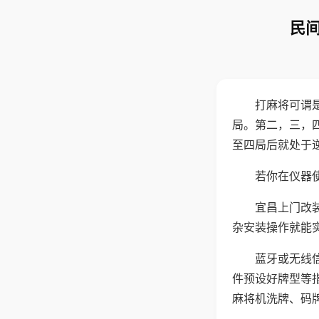
民间
打麻将可谓
局。第二，三，
至四局后就处于
若你在仪器使
宜昌上门改
杂安装操作就能
蓝牙或无线
件预设好牌型等
麻将机洗牌、码