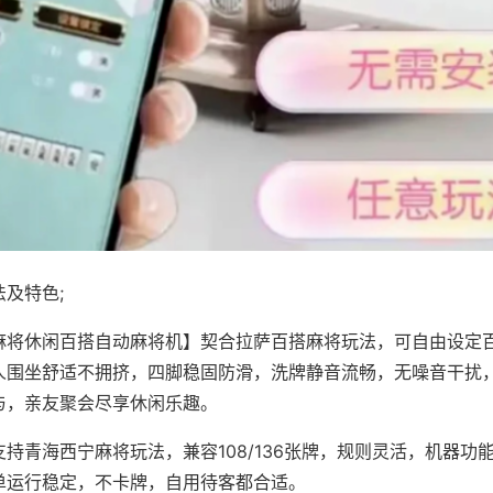
及特色;
麻将休闲百搭自动麻将机】契合拉萨百搭麻将玩法，可自由设定
人围坐舒适不拥挤，四脚稳固防滑，洗牌静音流畅，无噪音干扰
与，亲友聚会尽享休闲乐趣。
持青海西宁麻将玩法，兼容108/136张牌，规则灵活，机器功
单运行稳定，不卡牌，自用待客都合适。