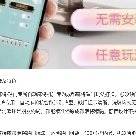
及特色;
麻将·缺门专属自动麻将机】专为成都麻将缺门玩法打造，必须缺
8张牌专用，自动麻将机智能识别牌型，缺门提示清晰，洗牌均匀
常消遣还是朋友约局，都能精准还原成都麻将精髓，静音设计不
支持成都麻将缺门玩法，必须缺门可胡，108张牌适配，机器智