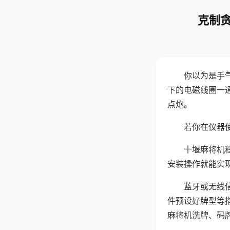
克制贪
你以为是手
下的电磁线圈一
点炮。
若你在仪器使
十堰麻将机
安装操作就能实
蓝牙或无线
件预设好牌型等
麻将机洗牌、码