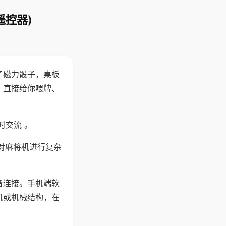
遥控器)
了磁力骰子，桌板
，直接给你喂牌、
时交流 。
对麻将机进行复杂
备连接。手机端软
机或机械结构，在