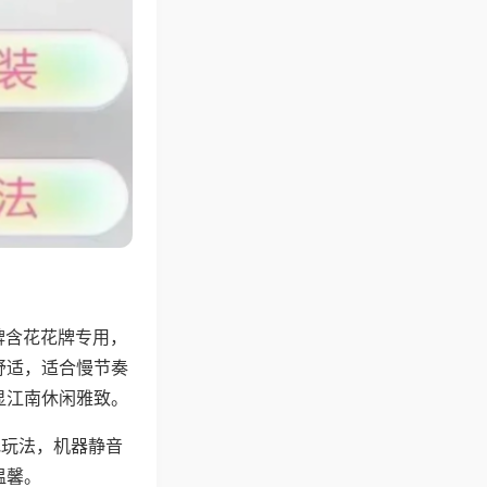
牌含花花牌专用，
舒适，适合慢节奏
显江南休闲雅致。
地玩法，机器静音
温馨。