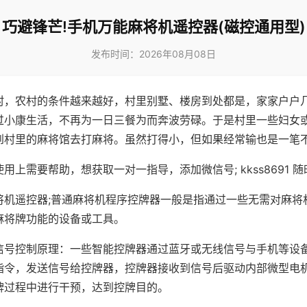
巧避锋芒!手机万能麻将机遥控器(磁控通用型)
发布时间：2026年08月08日
村，农村的条件越来越好，村里别墅、楼房到处都是，家家户户
过小康生活，不再为一日三餐为而奔波劳碌。于是村里一些妇女
到村里的麻将馆去打麻将。虽然打得小，但如果经常输也是一笔
用上需要帮助，想获取一对一指导，添加微信号; kkss8691 随
将机遥控器;普通麻将机程序控牌器一般是指通过一些无需对麻将
麻将牌功能的设备或工具。
信号控制原理：一些智能控牌器通过蓝牙或无线信号与手机等设
指令，发送信号给控牌器，控牌器接收到信号后驱动内部微型电
牌过程中进行干预，达到控牌目的。