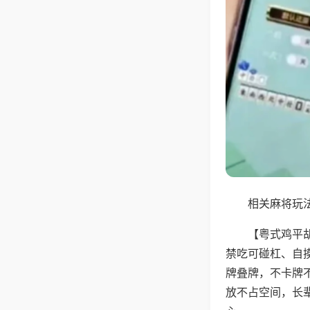
相关麻将玩法
【粤式鸡平
禁吃可碰杠、自
牌叠牌，不卡牌
放不占空间，长