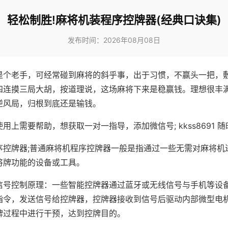
轻松制胜!麻将机装程序控牌器(经典口诀集)
发布时间：2026年08月08日
是个老手，可经常碰到麻将的斜乎事，出于习惯，不赢头一把，
四连摸三局大胡，按道理说，这场麻将下来是稳赢钱。理想很丰
逆风局，归根到底还是输钱。
用上需要帮助，想获取一对一指导，添加微信号; kkss8691 随
序控牌器;普通麻将机程序控牌器一般是指通过一些无需对麻将机
将牌功能的设备或工具。
信号控制原理：一些智能控牌器通过蓝牙或无线信号与手机等设
指令，发送信号给控牌器，控牌器接收到信号后驱动内部微型电
牌过程中进行干预，达到控牌目的。