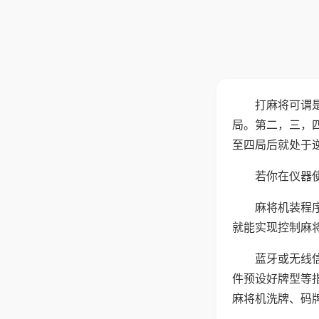
打麻将可谓
局。第二，三，
至四局后就处于
若你在仪器使
麻将机装程
就能实现控制麻
蓝牙或无线
件预设好牌型等
麻将机洗牌、码