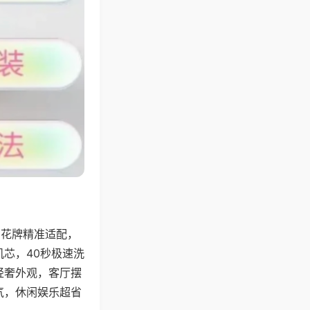
字花牌精准适配，
芯，40秒极速洗
轻奢外观，客厅摆
气，休闲娱乐超省