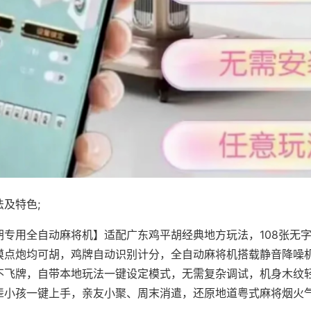
及特色;
胡专用全自动麻将机】适配广东鸡平胡经典地方玩法，108张无
摸点炮均可胡，鸡牌自动识别计分，全自动麻将机搭载静音降噪机
不飞牌，自带本地玩法一键设定模式，无需复杂调试，机身木纹
辈小孩一键上手，亲友小聚、周末消遣，还原地道粤式麻将烟火