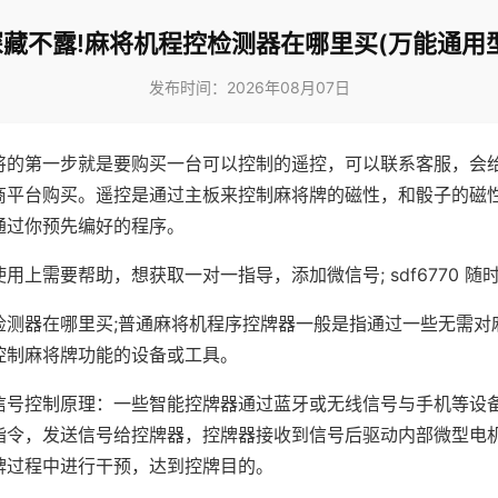
深藏不露!麻将机程控检测器在哪里买(万能通用型
发布时间：2026年08月07日
将的第一步就是要购买一台可以控制的遥控，可以联系客服，会
商平台购买。遥控是通过主板来控制麻将牌的磁性，和骰子的磁
通过你预先编好的程序。
用上需要帮助，想获取一对一指导，添加微信号; sdf6770 随时
检测器在哪里买;普通麻将机程序控牌器一般是指通过一些无需对
控制麻将牌功能的设备或工具。
信号控制原理：一些智能控牌器通过蓝牙或无线信号与手机等设
指令，发送信号给控牌器，控牌器接收到信号后驱动内部微型电
牌过程中进行干预，达到控牌目的。