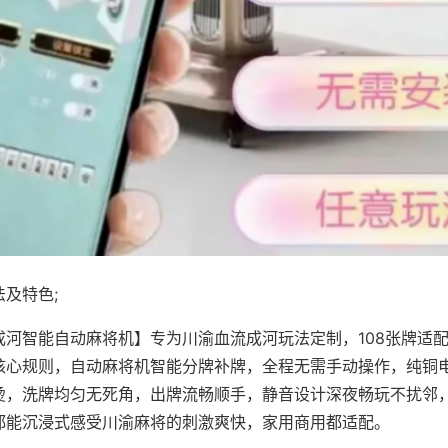
及特色;
成河智能自动麻将机】专为川渝血流成河玩法定制，108张牌适
核心规则，自动麻将机智能分牌补牌，全程无需手动操作，纯铜
烫，洗牌均匀无死角，出牌流畅顺手，静音设计深夜畅玩不扰邻
都能沉浸式感受川渝麻将的刺激爽快，家用商用都适配。