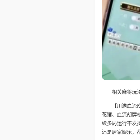
相关麻将玩法
【川渝血流
花猪、血流胡牌
续多局运行不发
还是居家娱乐，