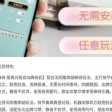
及特色;
麻将·豪爽对局自动麻将机】契合沈阳推倒胡麻将玩法，主打快节
机芯，耐用抗造，洗牌极速，无需长时间等待，四脚稳固，出牌
方式，静音不扰邻，家用商用都可，朋友欢聚尽情享受麻将乐趣
支持沈阳推倒胡玩法，快节奏高爽感对局，机器加厚机芯耐用抗
稳固，适配东北出牌习惯，静音不扰邻，家用商用均可，朋友欢