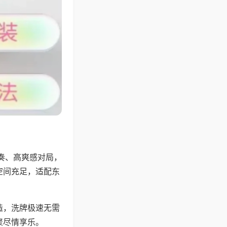
奏、高爽感对局，
空间充足，适配东
。
造，洗牌极速无需
聚尽情享乐。