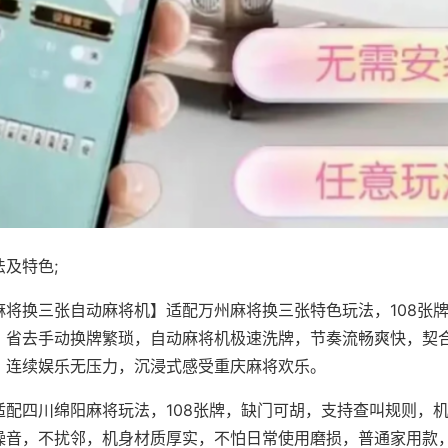
及特色;
麻将换三张自动麻将机】适配万州麻将换三张特色玩法，108张
，省去手动换牌繁琐，自动麻将机极速洗牌，节奏流畅爽快，契
，连续娱乐无压力，沉浸式感受重庆麻将欢乐。
适配四川绵阳麻将玩法，108张牌，缺门可胡，支持查叫规则，
噪音，不扰邻，机身材质厚实，不怕日常使用磨损，普通家用款