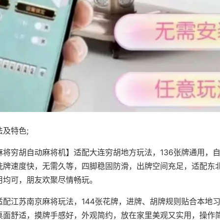
及特色;
麻将穷胡自动麻将机】适配大连穷胡地方玩法，136张牌通用，
洗牌速度快，无需久等，四脚稳固防滑，出牌空间充足，适配东
用均可，朋友欢聚尽情畅玩。
适配江苏南京麻将玩法，144张花牌，进牌、胡牌规则贴合本地
桌面舒适，摸牌手感好，外观简约，放在家里美观又实用，操作