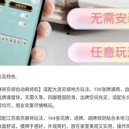
及特色;
麻将穷胡自动麻将机】适配大连穷胡地方玩法，136张牌通用，
洗牌速度快，无需久等，四脚稳固防滑，出牌空间充足，适配东
用均可，朋友欢聚尽情畅玩。
适配江苏南京麻将玩法，144张花牌，进牌、胡牌规则贴合本地
桌面舒适，摸牌手感好，外观简约，放在家里美观又实用，操作