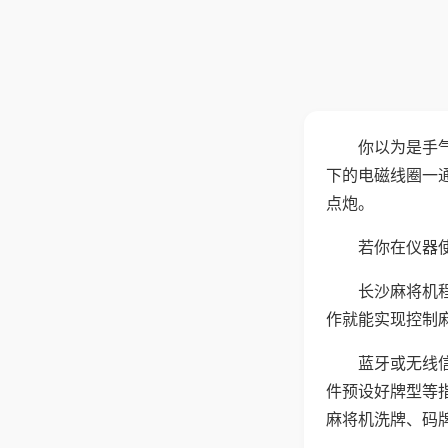
你以为是手
下的电磁线圈一
点炮。
若你在仪器使
长沙麻将机
作就能实现控制
蓝牙或无线
件预设好牌型等
麻将机洗牌、码