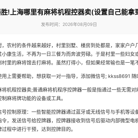
胜!上海哪里有麻将机程控器卖(设置自己能拿
发布时间：2026年08月09日
村，农村的条件越来越好，村里别墅、楼房到处都是，家家户户
过小康生活，不再为一日三餐为而奔波劳碌。于是村里一些妇女
到村里的麻将馆去打麻将。虽然打得小，但如果经常输也是一笔
用上需要帮助，想获取一对一指导，添加微信号; kkss8691 随
麻将机程控器卖;普通麻将机程序控牌器一般是指通过一些无需对
控制麻将牌功能的设备或工具。
信号控制原理：一些智能控牌器通过蓝牙或无线信号与手机等设
指令，发送信号给控牌器，控牌器接收到信号后驱动内部微型电
牌过程中进行干预，达到控牌目的。