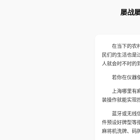
屡战屡
在当下的农
民们的生活也是
人就会时不时的
若你在仪器使
上海哪里有
装操作就能实现
蓝牙或无线
件预设好牌型等
麻将机洗牌、码