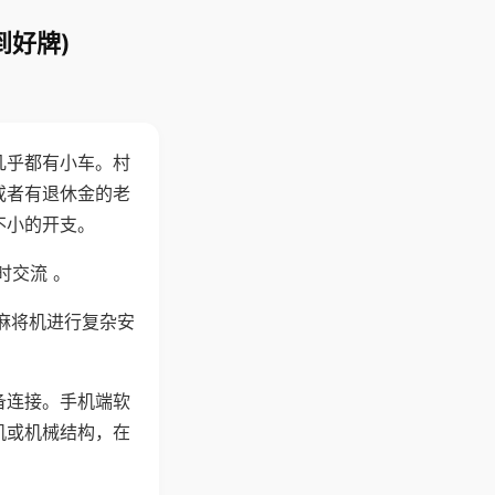
到好牌)
几乎都有小车。村
或者有退休金的老
不小的开支。
时交流 。
麻将机进行复杂安
备连接。手机端软
机或机械结构，在