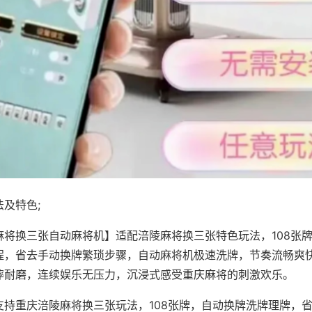
及特色;
麻将换三张自动麻将机】适配涪陵麻将换三张特色玩法，108张
程，省去手动换牌繁琐步骤，自动麻将机极速洗牌，节奏流畅爽
摔耐磨，连续娱乐无压力，沉浸式感受重庆麻将的刺激欢乐。
支持重庆涪陵麻将换三张玩法，108张牌，自动换牌洗牌理牌，