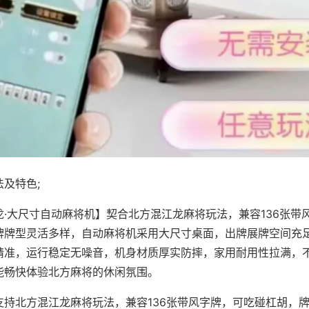
及特色;
龙·大尺寸自动麻将机】契合北方混江龙麻将玩法，兼容136张带
牌牌型灵活多样，自动麻将机采用大尺寸桌面，出牌展牌空间充
精准，运行稳定无噪音，机身材质厚实防摔，家用耐用性拉满，
能畅快体验北方麻将的休闲氛围。
支持北方混江龙麻将玩法，兼容136张带风字牌，可吃碰杠胡，