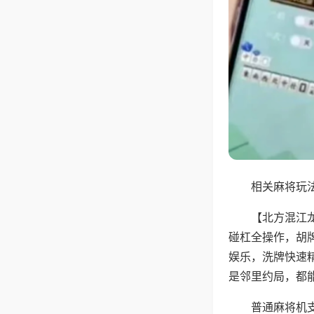
相关麻将玩法
【北方混江
碰杠全操作，胡
娱乐，洗牌快速
是邻里约局，都
普通麻将机