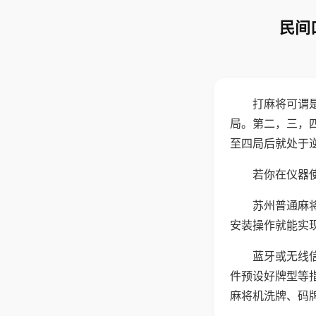
民间
打麻将可谓
局。第二，三，
至四局后就处于
若你在仪器使
苏州普通麻
安装操作就能实
蓝牙或无线
件预设好牌型等
麻将机洗牌、码