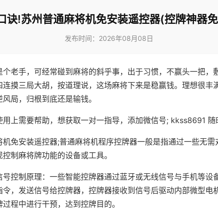
口诀!苏州普通麻将机免安装遥控器(控牌神器免
发布时间：2026年08月08日
是个老手，可经常碰到麻将的斜乎事，出于习惯，不赢头一把，
四连摸三局大胡，按道理说，这场麻将下来是稳赢钱。理想很丰
逆风局，归根到底还是输钱。
用上需要帮助，想获取一对一指导，添加微信号; kkss8691 随
将机免安装遥控器;普通麻将机程序控牌器一般是指通过一些无需
现控制麻将牌功能的设备或工具。
信号控制原理：一些智能控牌器通过蓝牙或无线信号与手机等设
指令，发送信号给控牌器，控牌器接收到信号后驱动内部微型电
牌过程中进行干预，达到控牌目的。