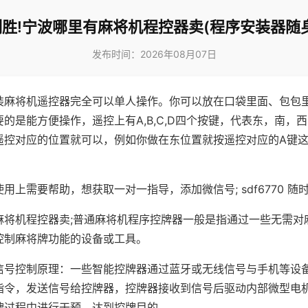
胜!宁波哪里有麻将机程控器卖(程序安装器随
发布时间：2026年08月07日
装麻将机遥控器完全可以单人操作。你可以放在口袋里面、包包
的是能方便操作，遥控上有A,B,C,D四个按键，代表东，南，
遥控对应的位置就可以，例如你做在东位置就按遥控对应的A键
。
用上需要帮助，想获取一对一指导，添加微信号; sdf6770 随时
麻将机程控器卖;普通麻将机程序控牌器一般是指通过一些无需对
控制麻将牌功能的设备或工具。
信号控制原理：一些智能控牌器通过蓝牙或无线信号与手机等设
指令，发送信号给控牌器，控牌器接收到信号后驱动内部微型电
牌过程中进行干预，达到控牌目的。