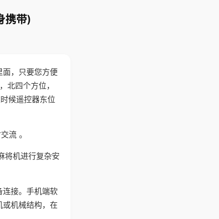
身携带)
里面，只要您方便
西，北四个方位，
这时候遥控器东位
交流 。
麻将机进行复杂安
备连接。手机端软
机或机械结构，在