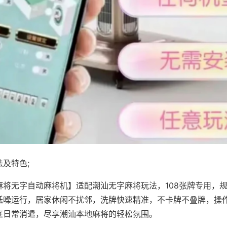
及特色;
麻将无字自动麻将机】适配潮汕无字麻将玩法，108张牌专用，
低噪运行，居家休闲不扰邻，洗牌快速精准，不卡牌不叠牌，操
庭日常消遣，尽享潮汕本地麻将的轻松氛围。