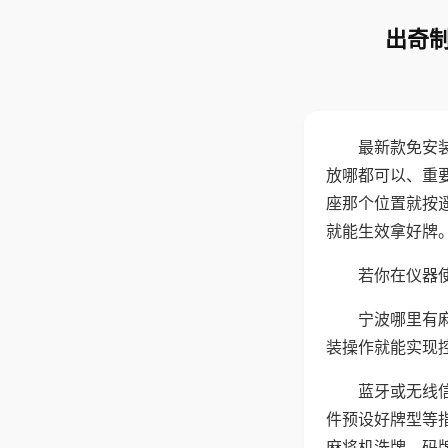
出奇制
最新款免安
放哪都可以、重要
座那个位置就按
就能生效拿好牌
若你在仪器使
宁波哪里有
装操作就能实现
蓝牙或无线
件预设好牌型等
麻将机洗牌、码