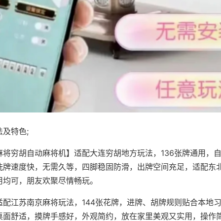
及特色;
麻将穷胡自动麻将机】适配大连穷胡地方玩法，136张牌通用，
洗牌速度快，无需久等，四脚稳固防滑，出牌空间充足，适配东
用均可，朋友欢聚尽情畅玩。
适配江苏南京麻将玩法，144张花牌，进牌、胡牌规则贴合本地
桌面舒适，摸牌手感好，外观简约，放在家里美观又实用，操作