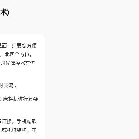
术)
里面，只要您方便
西，北四个方位，
这时候遥控器东位
时交流 。
对麻将机进行复杂
备连接。手机端软
机或机械结构，在