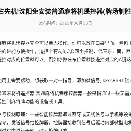
占先机!沈阳免安装普通麻将机遥控器(牌场制胜
发布时间：2026年08月08日
装麻将机遥控器完全可以单人操作。你可以放在口袋里面、包包
的是能方便操作，遥控上有A,B,C,D四个按键，代表东，南，
遥控对应的位置就可以，例如你做在东位置就按遥控对应的A键
。
用上需要帮助，想获取一对一指导，添加微信号; kkss8691 随
普通麻将机遥控器;普通麻将机程序控牌器一般是指通过一些无需
现控制麻将牌功能的设备或工具。
信号控制原理：一些智能控牌器通过蓝牙或无线信号与手机等设
指令，发送信号给控牌器，控牌器接收到信号后驱动内部微型电
牌过程中进行干预，达到控牌目的。